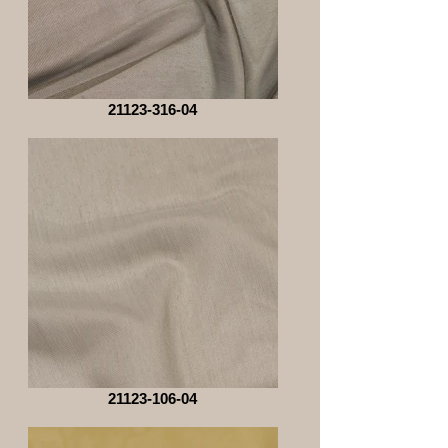
21123-316-04
21123-106-04