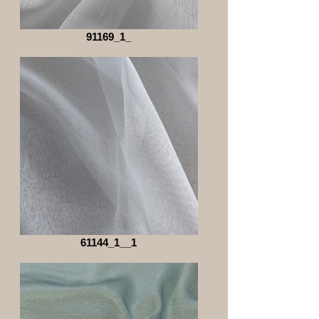
91169_1_
61144_1__1