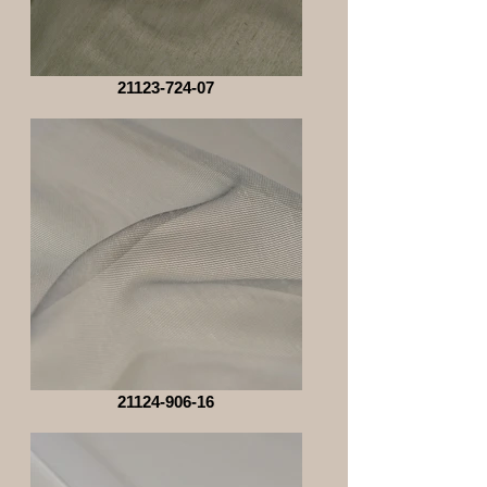
21123-724-07
21124-906-16