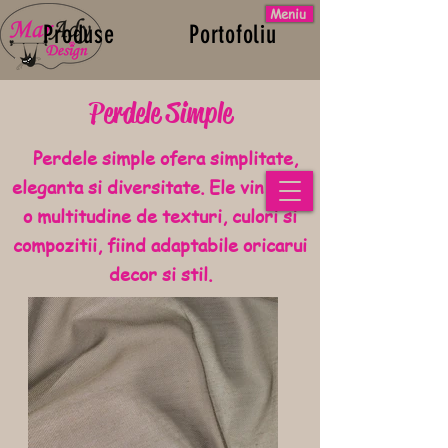
Meniu
Produse
Portofoliu
Esti designer/arhitect?
Perdele Simple
Contact/Showroom
Perdele simple ofera simplitate,
L-V 10:00-18:00
eleganta si diversitate. Ele vin intr-
S 10:00-14:00
o multitudine de texturi, culori si
compozitii, fiind adaptabile oricarui
decor si stil.