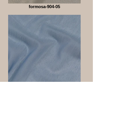
formosa-904-05
21123-603-05