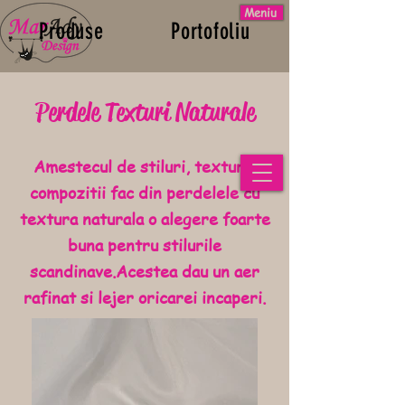
Meniu
Produse
Portofoliu
Esti designer/arhitect?
Perdele Texturi Naturale
Contact/Showroom
L-V 10:00-18:00
Amestecul de stiluri, texturi si
S 10:00-14:00
compozitii fac din perdelele cu
textura naturala o alegere foarte
buna pentru stilurile
scandinave.Acestea dau un aer
rafinat si lejer oricarei incaperi.