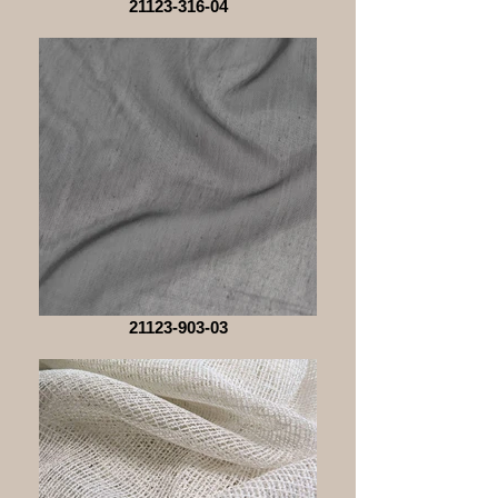
21123-316-04
21123-903-03