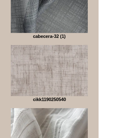
cabecera-32 (1)
cikk1190250540